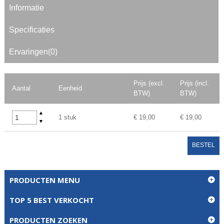
Informatie
Specificaties
Ervaringen(0)
Prijs (excl.
Prijs (incl.
Aantal
Eenheid
BTW)
BTW)
▲
1 stuk
€ 19,00
€ 19,00
▼
BESTEL
PRODUCTEN MENU
TOP 5 BEST VERKOCHT
PRODUCTEN ZOEKEN