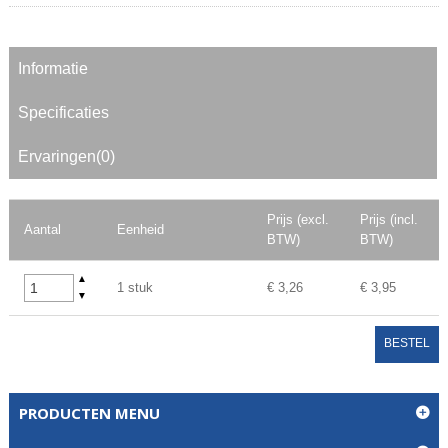
Informatie
Specificaties
Ervaringen(0)
Prijs (excl.
Prijs (incl.
Aantal
Eenheid
BTW)
BTW)
▲
1 stuk
€ 3,26
€ 3,95
▼
BESTEL
PRODUCTEN MENU