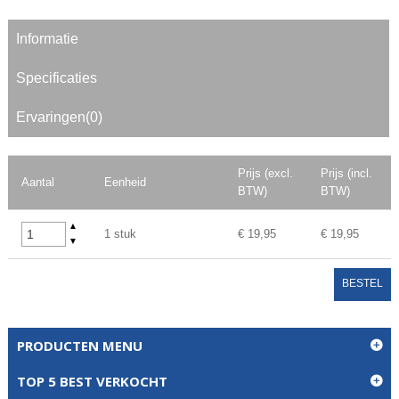
Informatie
Specificaties
Ervaringen(0)
Prijs (excl.
Prijs (incl.
Aantal
Eenheid
BTW)
BTW)
▲
1 stuk
€ 19,95
€ 19,95
▼
BESTEL
PRODUCTEN MENU
TOP 5 BEST VERKOCHT